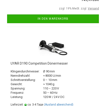
zzgl. 19% MwSt. zzgl.
Versand
IN DEN WARENKORB
UYAR D190 Competition Dönermesser
Klingendurchmesser:
Ø 90 mm
Nenndrehzahl:
≈ 8000 U/min
Schnittverstellung:
0 – 10 mm
Gewicht:
≈ 1040 g
Spannung:
110 – 220 V
Frequenz:
50 – 60 Hz
Leistung:
120 W / 24 V DC
Lieferzeit:
ca. 3-4 Tage
(Ausland abweichend)