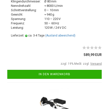
Klingendurchmesser:
Ø 80 mm
Nenndrehzahl:
≈ 8000 U/min
Schnittverstellung:
0 – 10 mm
Gewicht:
≈ 940 g
Spannung:
110 – 220 V
Frequenz:
50 – 60 Hz
Leistung:
120 W / 24 V DC
Lieferzeit:
ca. 3-4 Tage
(Ausland abweichend)
589,99 EUR
zzgl. 19% MwSt. zzgl.
Versand
IN DEN WARENKORB