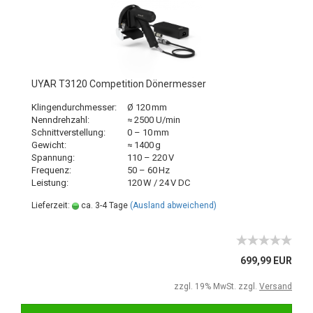
UYAR T3120 Competition Dönermesser
Klingendurchmesser:
Ø 120 mm
Nenndrehzahl:
≈ 2500 U/min
Schnittverstellung:
0 – 10 mm
Gewicht:
≈ 1400 g
Spannung:
110 – 220 V
Frequenz:
50 – 60 Hz
Leistung:
120 W / 24 V DC
Lieferzeit:
ca. 3-4 Tage
(Ausland abweichend)
699,99 EUR
zzgl. 19% MwSt. zzgl.
Versand