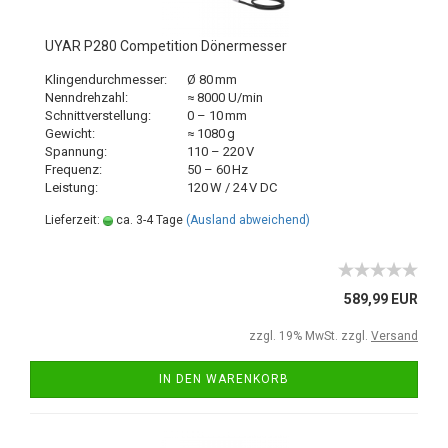
UYAR P280 Competition Dönermesser
Klingendurchmesser:
Ø 80 mm
Nenndrehzahl:
≈ 8000 U/min
Schnittverstellung:
0 – 10 mm
Gewicht:
≈ 1080 g
Spannung:
110 – 220 V
Frequenz:
50 – 60 Hz
Leistung:
120 W / 24 V DC
Lieferzeit:
ca. 3-4 Tage
(Ausland abweichend)
589,99 EUR
zzgl. 19% MwSt. zzgl.
Versand
IN DEN WARENKORB