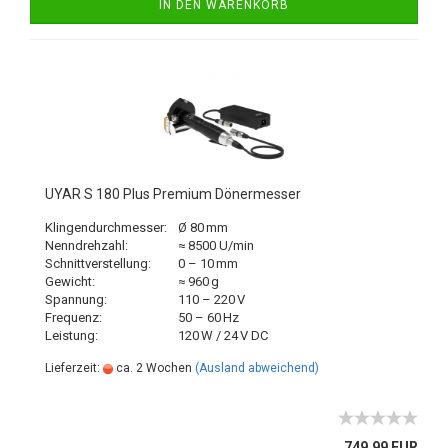
IN DEN WARENKORB
UYAR S 180 Plus Premium Dönermesser
Klingendurchmesser:
Ø 80 mm
Nenndrehzahl:
≈ 8500 U/min
Schnittverstellung:
0 – 10 mm
Gewicht:
≈ 960 g
Spannung:
110 – 220 V
Frequenz:
50 – 60 Hz
Leistung:
120 W / 24 V DC
Lieferzeit:
ca. 2 Wochen
(Ausland abweichend)
749,99 EUR