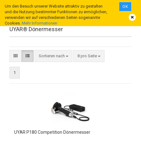
Um den Besuch unserer Website attraktiv zu gestalten
OK
und die Nutzung bestimmter Funktionen zu ermöglichen,
verwenden wir auf verschiedenen Seiten sogenannte
Cookies.
Mehr Informationen
UYAR® Dönermesser
Sortieren nach
8 pro Seite
1
UYAR P180 Competition Dönermesser