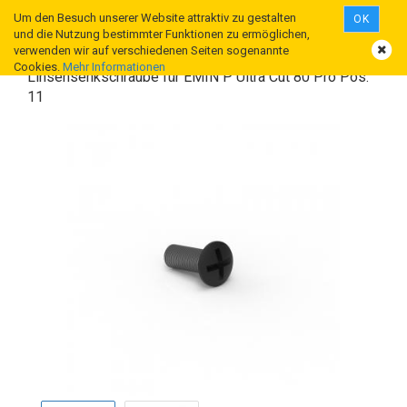
Um den Besuch unserer Website attraktiv zu gestalten
OK
und die Nutzung bestimmter Funktionen zu ermöglichen,
verwenden wir auf verschiedenen Seiten sogenannte
Cookies.
Mehr Informationen
Linsensenkschraube für EMIN P Ultra Cut 80 Pro Pos.
11