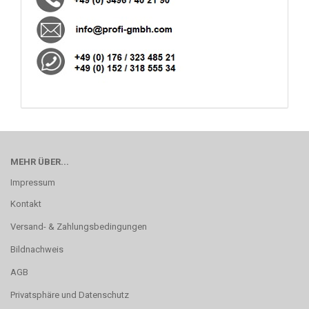
MEHR ÜBER...
Impressum
Kontakt
Versand- & Zahlungsbedingungen
Bildnachweis
AGB
Privatsphäre und Datenschutz