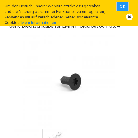
Um den Besuch unserer Website attraktiv zu gestalten
OK
und die Nutzung bestimmter Funktionen zu ermöglichen,
verwenden wir auf verschiedenen Seiten sogenannte
Cookies.
Mehr Informationen
Senk-Blechschraube für EMIN P Ultra Cut 80 Pos. 4