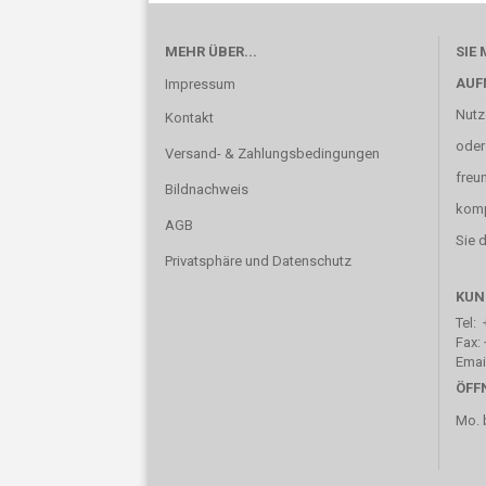
MEHR ÜBER...
SIE
AUF
Impressum
Nutz
Kontakt
oder
Versand- & Zahlungsbedingungen
freu
Bildnachweis
komp
AGB
Sie d
Privatsphäre und Datenschutz
KUN
Tel: 
Fax: 
Emai
ÖFF
Mo. b