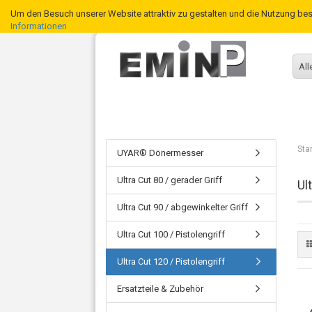
Um den Besuch unserer Website attraktiv zu gestalten und die Nutzung be
Informationen
All
Sta
UYAR® Dönermesser
Ultra Cut 80 / gerader Griff
Ul
Ultra Cut 90 / abgewinkelter Griff
Ultra Cut 100 / Pistolengriff
Ultra Cut 120 / Pistolengriff
Ersatzteile & Zubehör