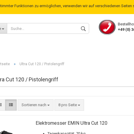
stimmter Funktionen zu ermöglichen, verwenden wir auf verschiedenen Seite
Lieferland
Bestellho
e
+49 (0) 3
»
rtseite
Ultra Cut 120 / Pistolengriff
tra Cut 120 / Pistolengriff
Konto erstellen
Passwort verges
Sortieren nach
8 pro Seite
Elektromesser EMIN Ultra Cut 120
Tageskapazität: 70 kg