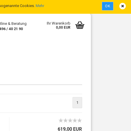
n sogenannte Cookies.
Mehr
OK
Deutschland
Kundenlogin
Merkzettel
Ihr Warenkorb
tline & Beratung
0,00 EUR
496 / 40 21 90
sen?
1
619,00 EUR