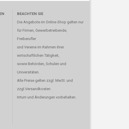
EN
BEACHTEN SIE
Die Angebote im Online-Shop gelten nur
für Firmen, Gewerbetreibende,
Freiberufler
und Vereine im Rahmen ihrer
wirtschaftlichen Tätigkeit,
sowie Behörden, Schulen und
Universitäten.
Alle Preise gelten zzgl. MwSt. und
zzgl.Versandkosten.
Irrtum und Änderungen vorbehalten.