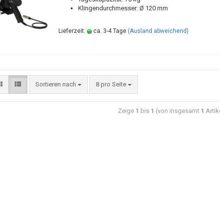
Klingendurchmesser: Ø 120 mm
Lieferzeit:
ca. 3-4 Tage
(Ausland abweichend)
Sortieren nach
8 pro Seite
Zeige
1
bis
1
(von insgesamt
1
Artik