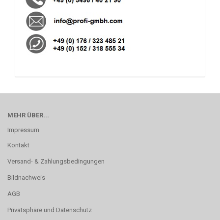
MEHR ÜBER...
Impressum
Kontakt
Versand- & Zahlungsbedingungen
Bildnachweis
AGB
Privatsphäre und Datenschutz